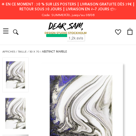
🌟 EN CE MOMENT : 30 % SUR LES POSTERS ┃ LIVRAISON GRATUITE DÈS 39€ ┃
RETOUR SOUS 30 JOURS ┃ LIVRAISON EN 2–7 JOURS 📦✨
Code: SUMMER30
, jusqu'au 08/08
AFFICHES
/
TAILLE
/
50 X 70
/
ABSTRACT MARBLE