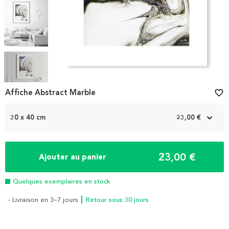
Item
1
Affiche Abstract Marble
favorite_border
of
5
30 x 40 cm
23,00 €
23,00 €
Ajouter au panier
Quelques exemplaires en stock
- Livraison en 3–7 jours
┃ Retour sous 30 jours