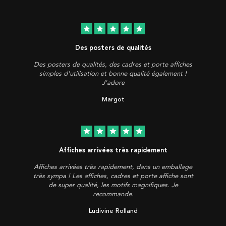
star
star
star
star
star
Des posters de qualités
Des posters de qualités, des cadres et porte affiches
simples d'utilisation et bonne qualité également !
J'adore
Margot
star
star
star
star
star
Affiches arrivées très rapidement
Affiches arrivées très rapidement, dans un emballage
très sympa ! Les affiches, cadres et porte affiche sont
de super qualité, les motifs magnifiques. Je
recommande.
Ludivine Rolland