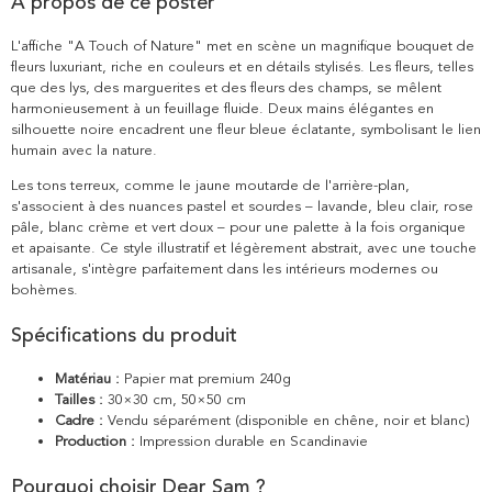
À propos de ce poster
L'affiche "A Touch of Nature" met en scène un magnifique bouquet de
fleurs luxuriant, riche en couleurs et en détails stylisés. Les fleurs, telles
que des lys, des marguerites et des fleurs des champs, se mêlent
harmonieusement à un feuillage fluide. Deux mains élégantes en
silhouette noire encadrent une fleur bleue éclatante, symbolisant le lien
humain avec la nature.
Les tons terreux, comme le jaune moutarde de l'arrière-plan,
s'associent à des nuances pastel et sourdes – lavande, bleu clair, rose
pâle, blanc crème et vert doux – pour une palette à la fois organique
et apaisante. Ce style illustratif et légèrement abstrait, avec une touche
artisanale, s'intègre parfaitement dans les intérieurs modernes ou
bohèmes.
Spécifications du produit
Matériau :
Papier mat premium 240g
Tailles :
30×30 cm, 50×50 cm
Cadre :
Vendu séparément (disponible en chêne, noir et blanc)
Production :
Impression durable en Scandinavie
Pourquoi choisir Dear Sam ?