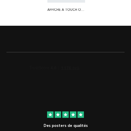
AFFICHE A TOUCH OF NATURE
star
star
star
star
star
Des posters de qualités