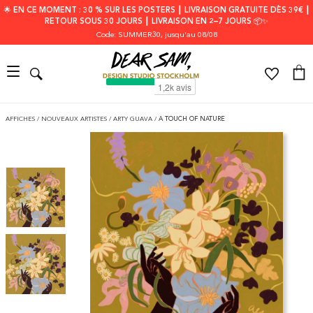
🌟 EN CE MOMENT : 30 % SUR LES POSTERS ┃ LIVRAISON GRATUITE DÈS 39€ ┃
RETOUR SOUS 30 JOURS ┃ LIVRAISON EN 2–7 JOURS 📦✨
Code: SUMMER30
, jusqu'au 08/08
AFFICHES
/
NOUVEAUX ARTISTES
/
ARTY GUAVA
/
A TOUCH OF NATURE