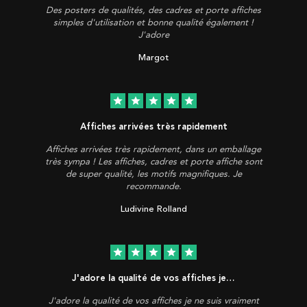
Des posters de qualités, des cadres et porte affiches
simples d'utilisation et bonne qualité également !
J'adore
Margot
star
star
star
star
star
Affiches arrivées très rapidement
Affiches arrivées très rapidement, dans un emballage
très sympa ! Les affiches, cadres et porte affiche sont
de super qualité, les motifs magnifiques. Je
recommande.
Ludivine Rolland
star
star
star
star
star
J'adore la qualité de vos affiches je…
J'adore la qualité de vos affiches je ne suis vraiment