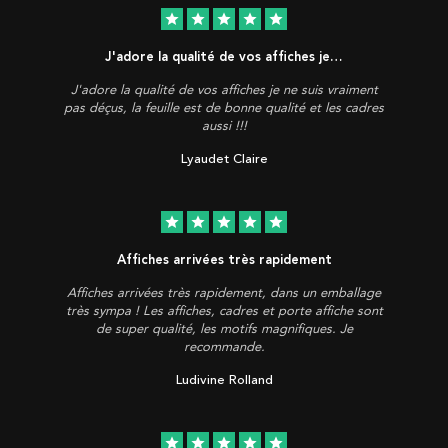
star
star
star
star
star
J'adore la qualité de vos affiches je…
J'adore la qualité de vos affiches je ne suis vraiment
pas déçus, la feuille est de bonne qualité et les cadres
aussi !!!
Lyaudet Claire
star
star
star
star
star
Affiches arrivées très rapidement
Affiches arrivées très rapidement, dans un emballage
très sympa ! Les affiches, cadres et porte affiche sont
de super qualité, les motifs magnifiques. Je
recommande.
Ludivine Rolland
star
star
star
star
star