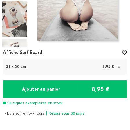
Item
1
Affiche Surf Board
favorite_border
of
7
21 x 30 cm
8,95 €
8,95 €
Ajouter au panier
Quelques exemplaires en stock
- Livraison en 3–7 jours
┃ Retour sous 30 jours